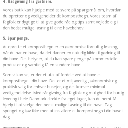
4. Rådgivning fra gartnere.
Vores butik kan hjælpe med at svare på spørgsmål om, hvordan
du opretter og vedligeholder dit komposthegn. Vores team af
fagfolk er dygtige til at give gode råd og tips samt vejlede dig i
den bedst mulige løsning til dine havebehov.
5. Spar penge.
At oprette et komposthegn er en økonomisk fornuftig løsning,
når du har en have, da det danner en naturlig kilde til gødning til
din have. Det betyder, at du kan spare penge på kommercielle
produkter og samtidig få en sundere have.
Som vi kan se, er der et utal af fordele ved at have et
komposthegn i din have. Det er et miljøvenligt, økonomisk og
praktisk valg for enhver husejer, og det kræver minimal
vedligeholdelse. Med rådgivning fra fagfolk og mulighed for hurtig
levering i hele Danmark direkte fra eget lager, kan du nemt få
hjælp til at vælge den bedst mulige løsning til din have. Tag
springet og tøv ikke med at installere et komposthegn i din have i
dag!