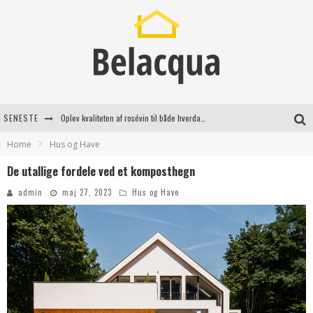
SENESTE
Oplev kvaliteten af rosévin til både hverdag og særlige øjeblikke
Home
Hus og Have
Vantinge Teknik: En Innovativ Løsning til Moderne Udfordringer
De utallige fordele ved et komposthegn
Find de bedste dame Vandresko til dit næste eventyr
admin
maj 27, 2023
Hus og Have
Effektiv rydning af dødsbo i Gentofte