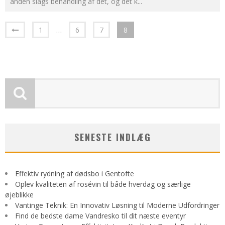
anden slags behandling af det, og det k
...
1
…
6
7
8
SENESTE INDLÆG
Effektiv rydning af dødsbo i Gentofte
Oplev kvaliteten af rosévin til både hverdag og særlige
øjeblikke
Vantinge Teknik: En Innovativ Løsning til Moderne Udfordringer
Find de bedste dame Vandresko til dit næste eventyr