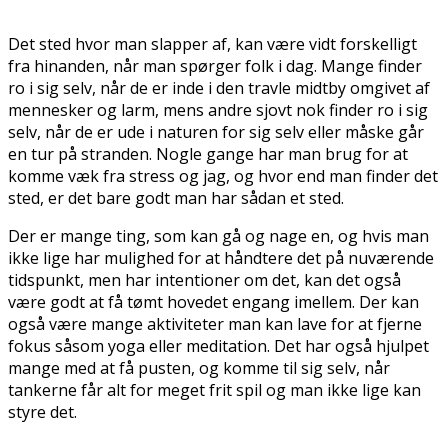
Det sted hvor man slapper af, kan være vidt forskelligt
fra hinanden, når man spørger folk i dag. Mange finder
ro i sig selv, når de er inde i den travle midtby omgivet af
mennesker og larm, mens andre sjovt nok finder ro i sig
selv, når de er ude i naturen for sig selv eller måske går
en tur på stranden. Nogle gange har man brug for at
komme væk fra stress og jag, og hvor end man finder det
sted, er det bare godt man har sådan et sted.
Der er mange ting, som kan gå og nage en, og hvis man
ikke lige har mulighed for at håndtere det på nuværende
tidspunkt, men har intentioner om det, kan det også
være godt at få tømt hovedet engang imellem. Der kan
også være mange aktiviteter man kan lave for at fjerne
fokus såsom yoga eller meditation. Det har også hjulpet
mange med at få pusten, og komme til sig selv, når
tankerne får alt for meget frit spil og man ikke lige kan
styre det.