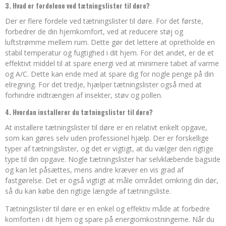
3. Hvad er fordelene ved tætningslister til døre?
Der er flere fordele ved tætningslister til døre. For det første,
forbedrer de din hjemkomfort, ved at reducere støj og
luftstrømme mellem rum. Dette gør det lettere at opretholde en
stabil temperatur og fugtighed i dit hjem. For det andet, er de et
effektivt middel til at spare energi ved at minimere tabet af varme
og A/C. Dette kan ende med at spare dig for nogle penge på din
elregning. For det tredje, hjælper tætningslister også med at
forhindre indtrængen af insekter, støv og pollen.
4. Hvordan installerer du tætningslister til døre?
At installere tætningslister til døre er en relativt enkelt opgave,
som kan gøres selv uden professionel hjælp. Der er forskellige
typer af tætningslister, og det er vigtigt, at du vælger den rigtige
type til din opgave. Nogle tætningslister har selvklæbende bagside
og kan let påsættes, mens andre kræver en vis grad af
fastgørelse. Det er også vigtigt at måle området omkring din dør,
så du kan købe den rigtige længde af tætningsliste.
Tætningslister til døre er en enkel og effektiv måde at forbedre
komforten i dit hjem og spare på energiomkostningerne. Når du