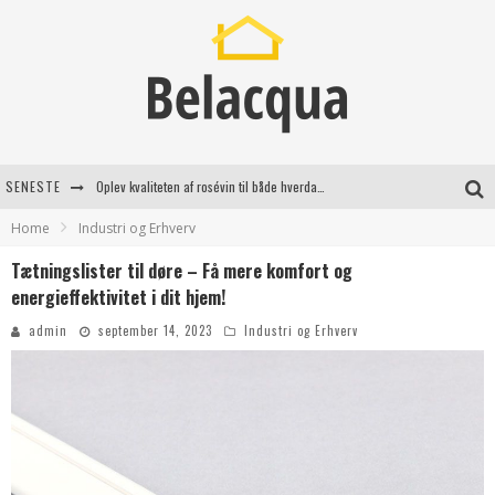
SENESTE
Oplev kvaliteten af rosévin til både hverdag og særlige øjeblikke
Home
Industri og Erhverv
Vantinge Teknik: En Innovativ Løsning til Moderne Udfordringer
Tætningslister til døre – Få mere komfort og
Find de bedste dame Vandresko til dit næste eventyr
energieffektivitet i dit hjem!
Effektiv rydning af dødsbo i Gentofte
admin
september 14, 2023
Industri og Erhverv