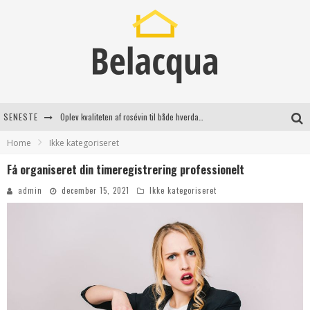
Oplev kvaliteten af rosévin til både hverdag og særlige øjeblikke
SENESTE
Vantinge Teknik: En Innovativ Løsning til Moderne Udfordringer
Home
Ikke kategoriseret
Få organiseret din timeregistrering professionelt
Find de bedste dame Vandresko til dit næste eventyr
admin
december 15, 2021
Ikke kategoriseret
Effektiv rydning af dødsbo i Gentofte