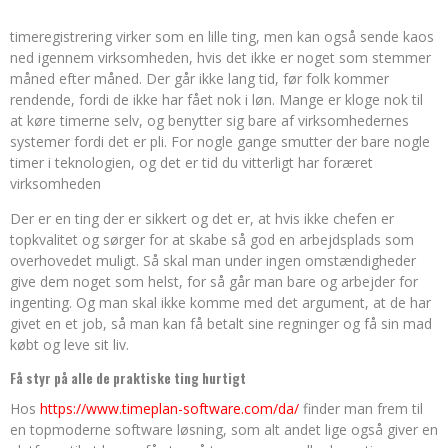
timeregistrering virker som en lille ting, men kan også sende kaos
ned igennem virksomheden, hvis det ikke er noget som stemmer
måned efter måned. Der går ikke lang tid, før folk kommer
rendende, fordi de ikke har fået nok i løn. Mange er kloge nok til
at køre timerne selv, og benytter sig bare af virksomhedernes
systemer fordi det er pli. For nogle gange smutter der bare nogle
timer i teknologien, og det er tid du vitterligt har foræret
virksomheden
Der er en ting der er sikkert og det er, at hvis ikke chefen er
topkvalitet og sørger for at skabe så god en arbejdsplads som
overhovedet muligt. Så skal man under ingen omstændigheder
give dem noget som helst, for så går man bare og arbejder for
ingenting. Og man skal ikke komme med det argument, at de har
givet en et job, så man kan få betalt sine regninger og få sin mad
købt og leve sit liv.
Få styr på alle de praktiske ting hurtigt
Hos
https://www.timeplan-software.com/da/
finder man frem til
en topmoderne software løsning, som alt andet lige også giver en