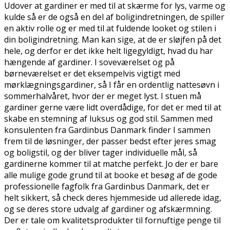
Udover at gardiner er med til at skærme for lys, varme og
kulde så er de også en del af boligindretningen, de spiller
en aktiv rolle og er med til at fuldende looket og stilen i
din boligindretning. Man kan sige, at de er sløjfen på det
hele, og derfor er det ikke helt ligegyldigt, hvad du har
hængende af gardiner. I soveværelset og på
børneværelset er det eksempelvis vigtigt med
mørklægningsgardiner, så I får en ordentlig nattesøvn i
sommerhalvåret, hvor der er meget lyst. I stuen må
gardiner gerne være lidt overdådige, for det er med til at
skabe en stemning af luksus og god stil. Sammen med
konsulenten fra Gardinbus Danmark finder I sammen
frem til de løsninger, der passer bedst efter jeres smag
og boligstil, og der bliver tager individuelle mål, så
gardinerne kommer til at matche perfekt. Jo der er bare
alle mulige gode grund til at booke et besøg af de gode
professionelle fagfolk fra Gardinbus Danmark, det er
helt sikkert, så check deres hjemmeside ud allerede idag,
og se deres store udvalg af gardiner og afskærmning.
Der er tale om kvalitetsprodukter til fornuftige penge til