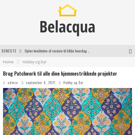
SENESTE
Oplev kvaliteten af rosévin til både hverdag og særlige øjeblikke
Home
Hobby og Dyr
Vantinge Teknik: En Innovativ Løsning til Moderne Udfordringer
Brug Patchwork til alle dine hjemmestrikkede projekter
Find de bedste dame Vandresko til dit næste eventyr
admin
september 6, 2021
Hobby og Dyr
Effektiv rydning af dødsbo i Gentofte