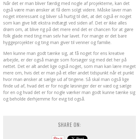
Når det er man bliver færdig med nogle af projekterne, kan det
også være man ønsker at få dem solgt videre. Måske laver man
noget interessant og bliver så hurtig til det, at det også er noget
som kan give lidt ekstra indtægt ved siden af. Det er ikke alles
drøm om, at blive rig på det mere end det er chancen for at gøre
folk glade med ting man selv har lavet. For mange er det bare
hyggeprojekter og ting man giver til venner og familie.
Men kunne man godt tænke sig, at få noget for ens kreative
arbejde, er der også mange som forsøger sig med det her på
nettet. Det er alt andet lige også noget, som man kan lære meget
mere om, hvis det er man på et eller andet tidspunkt når et punkt
hvor man ønsker at sælge ud af tingene. Så skal man også lige
finde ud af, hvad det er for nogle løsninger der er væd og sælge
for en og hvad det er for nogle værker man godt kunne tænke sig
og beholde derhjemme for evig tid også.
SHARE ON: