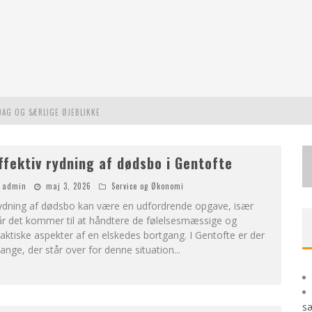
DAG OG SÆRLIGE ØJEBLIKKE
L MODERNE UDFORDRINGER
ffektiv rydning af dødsbo i Gentofte
STE EVENTYR
admin
maj 3, 2026
Service og Økonomi
ydning af dødsbo kan være en udfordrende opgave, især
år det kommer til at håndtere de følelsesmæssige og
aktiske aspekter af en elskedes bortgang. I Gentofte er der
nge, der står over for denne situation
...
sæ