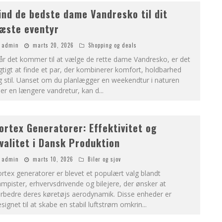
ind de bedste dame Vandresko til dit
æste eventyr
admin
marts 20, 2026
Shopping og deals
r det kommer til at vælge de rette dame Vandresko, er det
gtigt at finde et par, der kombinerer komfort, holdbarhed
 stil. Uanset om du planlægger en weekendtur i naturen
ler en længere vandretur, kan d
...
ortex Generatorer: Effektivitet og
valitet i Dansk Produktion
admin
marts 10, 2026
Biler og sjov
rtex generatorer er blevet et populært valg blandt
mpister, erhvervsdrivende og bilejere, der ønsker at
orbedre deres køretøjs aerodynamik. Disse enheder er
signet til at skabe en stabil luftstrøm omkrin
...