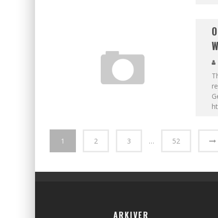
O
W
Th
re
G
ht
1
2
3
…
52
ARKIVER