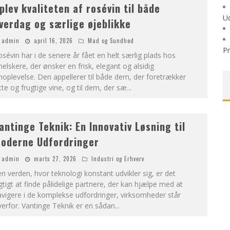
plev kvaliteten af rosévin til både
Ud
verdag og særlige øjeblikke
admin
april 16, 2026
Mad og Sundhed
P
sévin har i de senere år fået en helt særlig plads hos
nelskere, der ønsker en frisk, elegant og alsidig
noplevelse. Den appellerer til både dem, der foretrækker
tte og frugtige vine, og til dem, der sæ
...
antinge Teknik: En Innovativ Løsning til
oderne Udfordringer
admin
marts 27, 2026
Industri og Erhverv
en verden, hvor teknologi konstant udvikler sig, er det
gtigt at finde pålidelige partnere, der kan hjælpe med at
vigere i de komplekse udfordringer, virksomheder står
erfor. Vantinge Teknik er en sådan
...