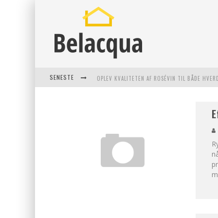
SENESTE
OPLEV KVALITETEN AF ROSÉVIN TIL BÅDE HVER
VANTINGE TEKNIK: EN INNOVATIV LØSNING TI
E
FIND DE BEDSTE DAME VANDRESKO TIL DIT NÆ
EFFEKTIV RYDNING AF DØDSBO I GENTOFTE
R
n
pr
ma