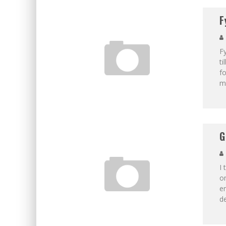
F
Fy
ti
fo
me
G
I 
om
en
de