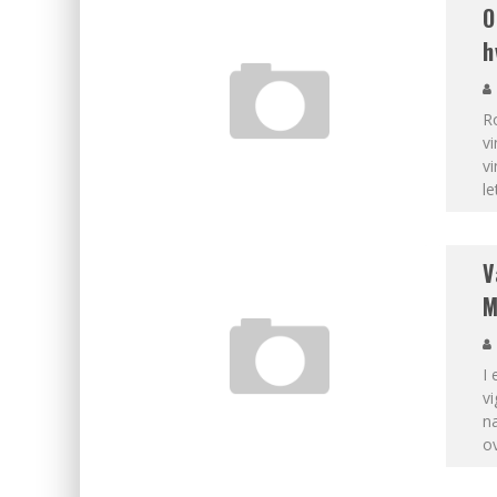
O
h
Ro
vi
vi
le
V
M
I 
vi
na
ov