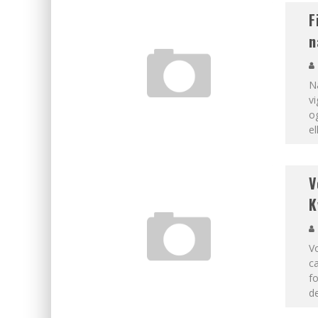
F
n
Nå
vi
og
el
V
K
Vo
ca
f
de