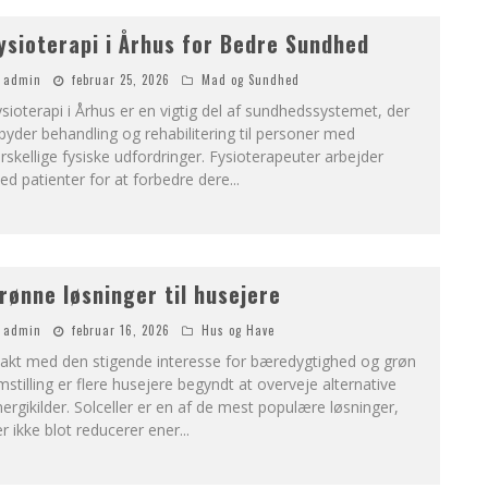
ysioterapi i Århus for Bedre Sundhed
admin
februar 25, 2026
Mad og Sundhed
sioterapi i Århus er en vigtig del af sundhedssystemet, der
lbyder behandling og rehabilitering til personer med
rskellige fysiske udfordringer. Fysioterapeuter arbejder
d patienter for at forbedre dere
...
rønne løsninger til husejere
admin
februar 16, 2026
Hus og Have
takt med den stigende interesse for bæredygtighed og grøn
stilling er flere husejere begyndt at overveje alternative
ergikilder. Solceller er en af de mest populære løsninger,
r ikke blot reducerer ener
...