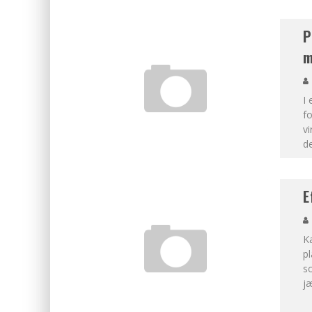
P
m
I 
fo
vi
de
E
Ka
pl
so
jæ